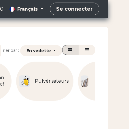
00
Se connecter
Français
Trier par :
En vedette
an
Papier
Pulvérisateurs
if
peint