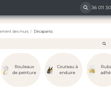
ères
Reclamation vendeur
Aide
36 011 3
aitement des murs
Décapants
Rouleaux
Couteau à
Rub
de peinture
enduire
adhés