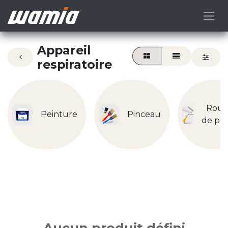
Appareil
respiratoire
Roul
Peinture
Pinceau
de pe