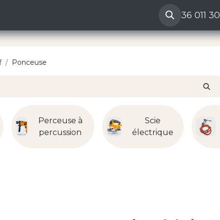
ères
Reclamation vendeur
Aide
36 011 3
f
Ponceuse
Perceuse à
Scie
percussion
électrique