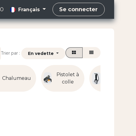
00
Se connecter
Français
Trier par :
En vedette
Pistolet à
Pompe
Chalumeau
colle
à air