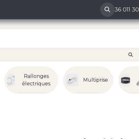
ères
Reclamation vendeur
Aide
36 011 3
Rallonges
Multiprise
électriques