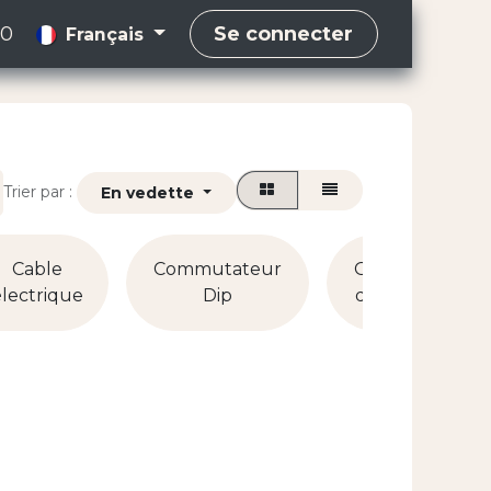
00
Se connecter
Français
Trier par :
En vedette
Cable
Commutateur
Générateur
électrique
Dip
d'électricité