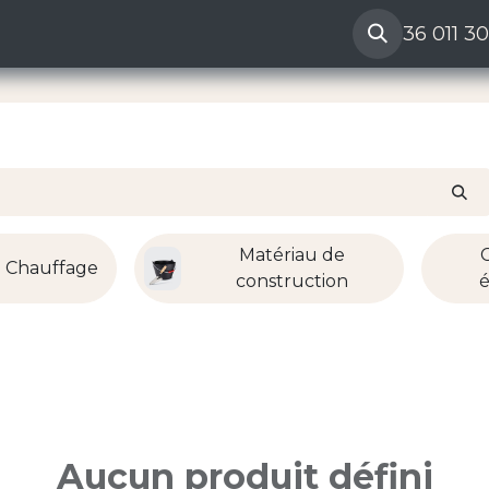
ères
Reclamation vendeur
Aide
36 011 3
Matériau de
Chauffage
construction
é
Aucun produit défini