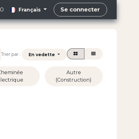
00
Se connecter
Français
Trier par :
En vedette
Cheminée
Autre
lectrique
(Construction)