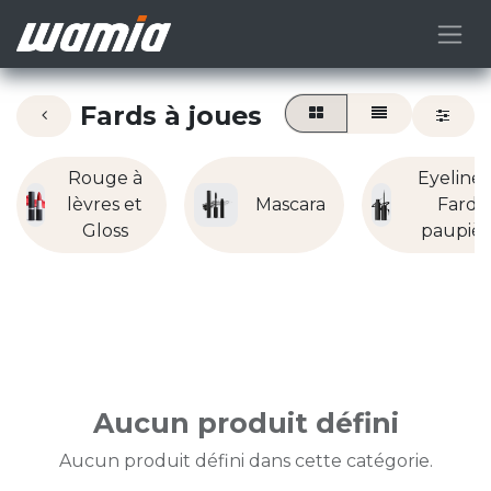
Fards à joues
Rouge à
Eyeliner
lèvres et
Mascara
Fard 
Gloss
paupièr
Aucun produit défini
Aucun produit défini dans cette catégorie.