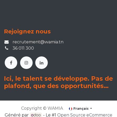
Rejoignez nous
recrutement
@wamia.tn
36 011 300
Ici, le talent se développe. Pas de
plafond, que des opportunités…
Copyright © WAMIA
Français
Généré par
- Le #1
Open Source eCommerce