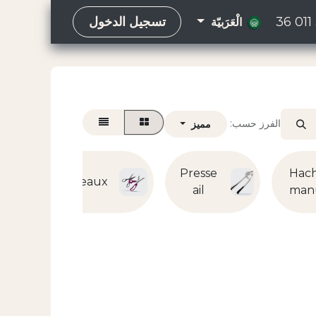
36 011
تسجيل الدخول
الْعَرَبيّة
الفرز حسب:
مميز
Presse
Hach
Ciseaux
ail
man