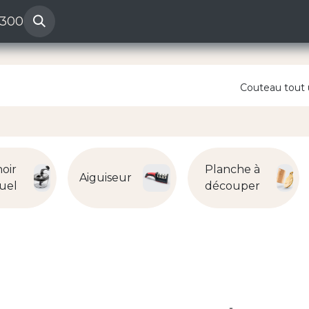
 300
Help
Reclamation ven
Couteau tout
oir
Planche à
Aiguiseur
uel
découper